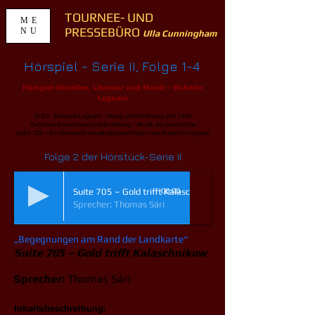
TOURNEE- UND
ME
PRESSEBÜRO
NU
Ulla Cunningham
Hörspiel - Serie II, Folge 1-4
Hörspiel-Novellen, Literatur und Musik – Roberto
Legnani
ELEG ∙ Edizione Legnani – Klang und Erzählung seit 1995
Zwischen Konzertsaal und Erzählung – Musik als Geschichte
Suite 705 – Ein literarisch-musikalisches Projekt von Roberto Legnani
Folge 2 der Hörstück-Serie II
Suite 705 – Gold trifft Kalaschnikow
00:00
Sprecher: Thomas Sári
„Begegnungen am Rand der Landkarte“
Suite 705 – Gold trifft Kalaschnikow
Sprecher:
Thomas Sári
Inhaltsbeschreibung: