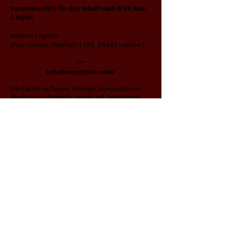
Verantwortlich für den Inhalt nach § 55 Abs.
2 RStV:
Roberto Legnani
(Post Lüchow, Postfach 1129. 29439 Lüchow )
***
Urheberrechtshinweis
Alle Rechte an Texten, Novellen, Kompositionen,
akustischem Ambiente, Musik und Dramaturgie
liegen bei Roberto Legnani.
Sprecher: Thomas Sári
© Roberto Legnani – alle Rechte vorbehalten.
Jede Nutzung, Verbreitung, Bearbeitung oder
Weitergabe – egal ob privat, öffentlich oder
kommerziell – ist ausschließlich nach vorheriger
schriftlicher Genehmigung durch Roberto Legnani
gestattet.
***
https://youtube.com/@robertolegnani163?
si=NIKpOlVQp3H88qIo