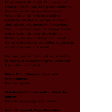
Ein geheimnisvoller Kunde. Ein Juwelier, der
lieber gibt als verkauft. Eine goldene Kette mit
Kalaschnikow-Anhänger, schwer wie ein
Versprechen. In der Stille einer Berliner
Hotelsuite entfaltet sich ein Spiel aus Macht,
Abhängigkeit und glänzender Unterwerfung.
Wer „Bruder“ sagt, meint nicht immer Familie.
In einer Welt, in der Geschäfte nicht auf
Rechnung, sondern auf Ruf gemacht werden,
wird das Schmuckstück zur Chiffre. Es geht nicht
um Wert, sondern um Gewicht.
Die Begegnung war real – und doch unwirklich.
Ein Beweis, dass Macht sich gern beschenken
lässt – aber nie umsonst.
Musik, Originalkompositionen und
Arrangements:
Roberto Legnani
Akustisches Ambiente und musikalische
Motive:
Roberto Legnani (eigene Aufnahmen)
Autor, Komponist, Regie, Produktion: