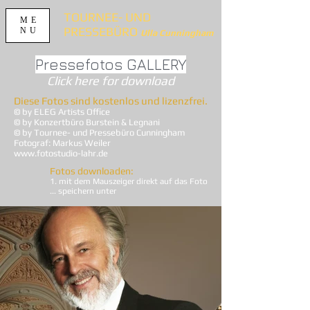
TOURNEE- UND
ME
PRESSEBÜRO
NU
Ulla Cunningham
Pressefotos GALLERY
Click here for download
Diese Fotos sind kostenlos und lizenzfrei.
© by ELEG Artists Office
© by Konzertbüro Burstein & Legnani
© by Tournee- und Pressebüro Cunningham
Fotograf: Markus Weiler
www.fotostudio-lahr.de
Fotos downloaden:
1. mit dem Mauszeiger direkt auf das Foto
... speichern unter