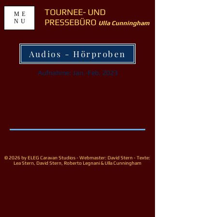
TOURNEE- UND
ME
PRESSEBÜRO
NU
Ulla Cunningham
Audios - Hörproben
Aufnahme: Jan.-Feb. 2023
© 2026 by ELEG Caravan Studios - Webmaster: David Stern - Texte:
Lea Stern, David Stern, Roberto Legnani & Ulla Cunningham