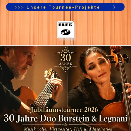
>>> Unsere Tournee-Projekte ​